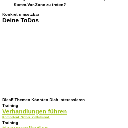
Komm-Vor-Zone zu treten?
Konkret umsetzbar
Deine ToDos
1. Druck dir die 8 Dimensionen aus und lege sie nach deinem
nächsten Gespräch auf den Tisch.
2. Bewerte sie ehrlich – ohne dich zu verurteilen. Es geht um
deine persönliche Entwicklung, nicht um Kontrolle.
3. Notiere eine Dimension, die du beim nächsten Gespräch
gezielt verbessern möchtest.
4. Lese bitte in 2 Wochen Letter 2: Dort erfährst du, welche
innere Haltung hinter dem Score stehen – das Performance
Mindset.
DIesE Themen Könnten Dich interessieren
Training
Verhandlungen führen
Kompetent. Sicher. Zielführend.
Training