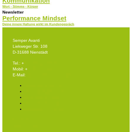
Kommunikation
Wort - Stimme - Körper
Newsletter
Performance Mindset
Deine innere Haltung wirkt im Kundengepräch
Semper Avanti
Liekweger Str. 108
D-31688 Nienstädt
Tel.: +
49 5724 3990090
Mobil: +
49 175 5978052
E-Mail:
info(at)semperavanti.de
Insights Discovery®
Verhandlungen führen
Echtärzte-Training
Verkäufer-Training
Business Storytelling
Impressum
Datenschutz