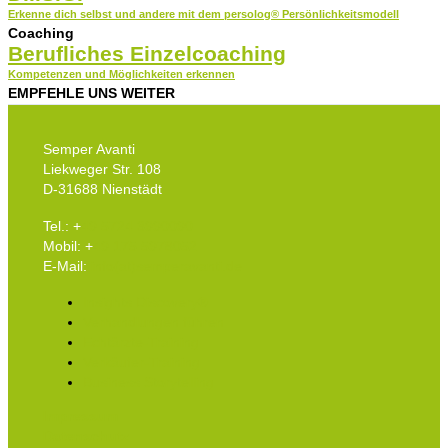
Erkenne dich selbst und andere mit dem persolog® Persönlichkeitsmodell
Coaching
Berufliches Einzelcoaching
Kompetenzen und Möglichkeiten erkennen
EMPFEHLE UNS WEITER
Semper Avanti
Liekweger Str. 108
D-31688 Nienstädt
Tel.: +
49 5724 3990090
Mobil: +
49 175 5978052
E-Mail:
info(at)semperavanti.de
Insights Discovery®
Verhandlungen führen
Echtärzte-Training
Verkäufer-Training
Business Storytelling
Impressum
Datenschutz