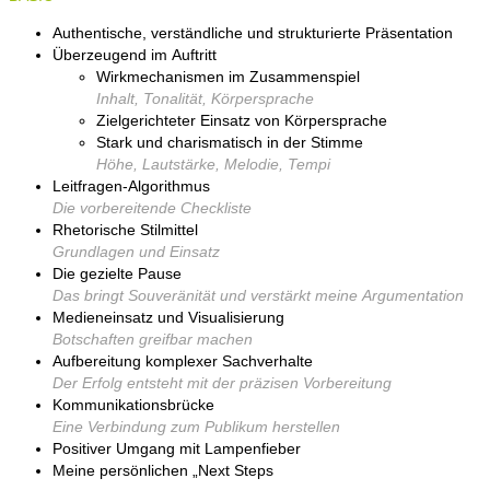
Authentische, verständliche und strukturierte Präsentation
Überzeugend im Auftritt
Wirkmechanismen im Zusammenspiel
Inhalt, Tonalität, Körpersprache
Zielgerichteter Einsatz von Körpersprache
Stark und charismatisch in der Stimme
Höhe, Lautstärke, Melodie, Tempi
Leitfragen-Algorithmus
Die vorbereitende Checkliste
Rhetorische Stilmittel
Grundlagen und Einsatz
Die gezielte Pause
Das bringt Souveränität und verstärkt meine Argumentation
Medieneinsatz und Visualisierung
Botschaften greifbar machen
Aufbereitung komplexer Sachverhalte
Der Erfolg entsteht mit der präzisen Vorbereitung
Kommunikationsbrücke
Eine Verbindung zum Publikum herstellen
Positiver Umgang mit Lampenfieber
Meine persönlichen „Next Steps