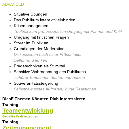
ADVANCED
Situative Übungen
Das Publikum interaktiv einbinden
Krisenmanagement
Toolbox zum professionellen Umgang mit Pannen und Kritik
Umgang mit kritischen Fragen
Störer im Publikum
Grundlagen der Moderation
Diskussionen nach einer Präsentation
zielführend lenken
Fragetechniken als Stilmittel
Sensitive Wahrnehmung des Publikums
Zuhörer-Emotionen deuten und nutzen
Souveränitätssteigerung
S
elbstbewusstes Auftreten, kluge Reaktionen
DIesE Themen Könnten Dich interessieren
Training
Teamentwicklung
Geballte Kraft erzeugen
Training
Zeitmanagement