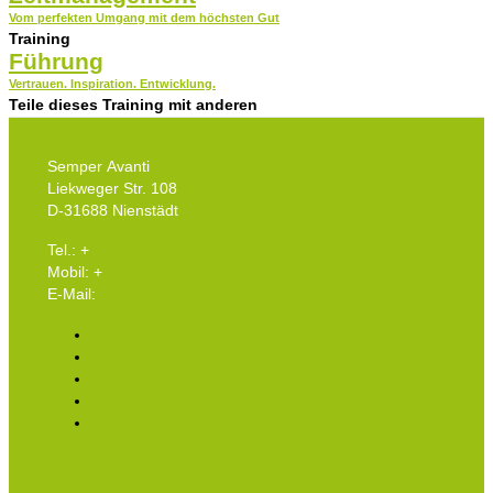
Vom perfekten Umgang mit dem höchsten Gut
Training
Führung
Vertrauen. Inspiration. Entwicklung.​
Teile dieses Training mit anderen
Semper Avanti
Liekweger Str. 108
D-31688 Nienstädt
Tel.: +
49 5724 3990090
Mobil: +
49 175 5978052
E-Mail:
info(at)semperavanti.de
Insights Discovery®
Verhandlungen führen
Echtärzte-Training
Verkäufer-Training
Business Storytelling
Impressum
Datenschutz